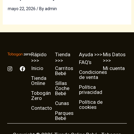
mayo 22, 2026
/ By
admin
Rápido
Tienda
Ayuda >>>
Mis Datos
>>>
>>>
>>>
FAQ’s
I
F
Inicio
Carritos
Mi cuenta
Condiciones
n
a
Bebé
de venta
Tienda
s
c
Online
Sillas
t
e
Política
Coche
a
b
privacidad
Tobogán
Bebé
g
o
Zero
r
o
Política de
Cunas
a
k
cookies
Contacto
m
Parques
Bebé