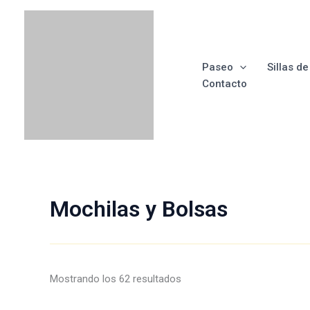
Ir
Ordenado
al
por
contenido
los
últimos
Paseo
Sillas d
Contacto
Mochilas y Bolsas
Mostrando los 62 resultados