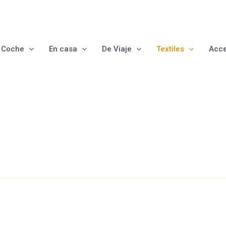
e Coche
En casa
De Viaje
Textiles
Acce