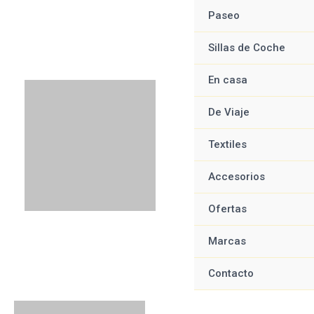
Ir
Menú
Menú
Menú
Menú
Paseo
al
contenido
Sillas de Coche
En casa
De Viaje
Textiles
Accesorios
Ofertas
Marcas
Contacto