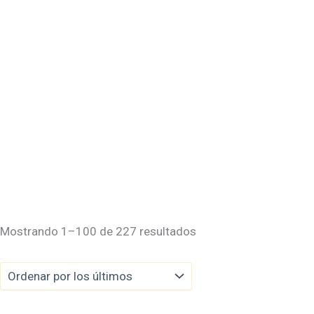
Ordenado
Mostrando 1–100 de 227 resultados
por
Cojin Stokke Tripp Trapp classic
los
últimos
49,00
€