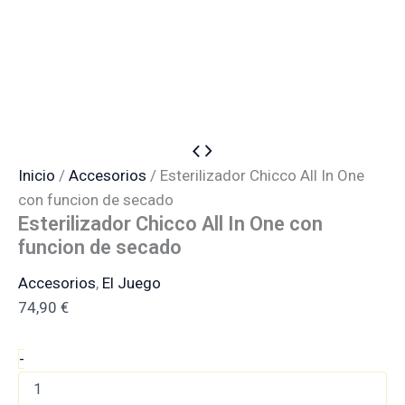
Esterilizador
Chicco
Inicio
/
Accesorios
/ Esterilizador Chicco All In One
All
con funcion de secado
In
Esterilizador Chicco All In One con
One
con
funcion de secado
funcion
de
Accesorios
,
El Juego
secado
74,90
€
cantidad
-