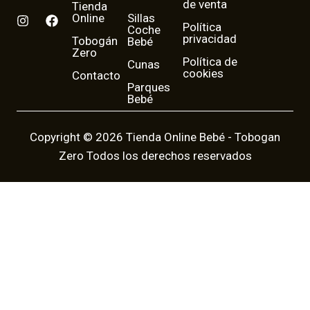
de venta
Tienda
Online
Sillas
I
F
Política
Coche
n
a
privacidad
Tobogán
Bebé
s
c
Zero
t
e
Política de
Cunas
a
b
cookies
Contacto
g
o
Parques
r
o
Bebé
a
k
m
Copyright © 2026 Tienda Online Bebé - Tobogan
Zero Todos los derechos reservados