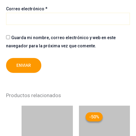
Correo electrónico
*
Guarda mi nombre, correo electrónico y web en este
navegador para la próxima vez que comente.
Productos relacionados
El
El
precio
precio
-50%
-50%
original
actual
era:
es:
42,50 €.
21,25 €.