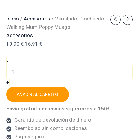
Ventilador
El
El
Inicio
/
Accesorios
/ Ventilador Cochecito
Cochecito
precio
precio
Walking Mum Poppy Musgo
Walking
original
actual
Accesorios
Mum
Poppy
era:
es:
19,90
€
16,91
€
Musgo
19,90 €.
16,91 €.
cantidad
-
+
AÑADIR AL CARRITO
Envío gratuito en envíos superiores a 150€
Garantía de devolución de dinero
Reembolso sin complicaciones
Pago seguro