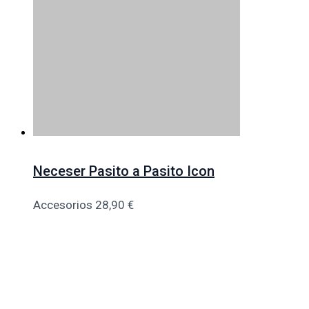
Neceser Pasito a Pasito Icon
Accesorios
28,90
€