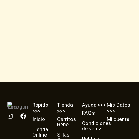
Rápido
Tienda
Ayuda >>>
Mis Datos
>>>
>>>
>>>
FAQ’s
I
F
Inicio
Carritos
Mi cuenta
n
a
Condiciones
Bebé
s
c
de venta
Tienda
t
e
Online
Sillas
a
b
Política