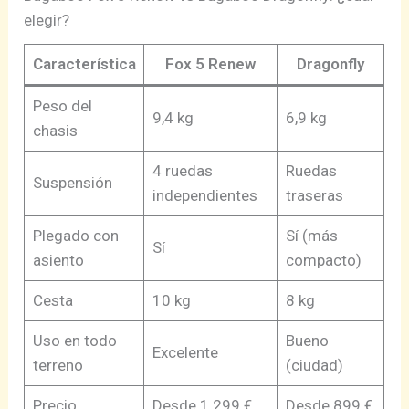
elegir?
Característica
Fox 5 Renew
Dragonfly
Peso del
9,4 kg
6,9 kg
chasis
4 ruedas
Ruedas
Suspensión
independientes
traseras
Plegado con
Sí (más
Sí
asiento
compacto)
Cesta
10 kg
8 kg
Uso en todo
Bueno
Excelente
terreno
(ciudad)
Precio
Desde 1.299 €
Desde 899 €