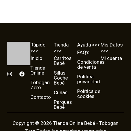
Rápido
Tienda
Ayuda >>>
Mis Datos
>>>
>>>
>>>
FAQ’s
Inicio
Carritos
Mi cuenta
Condiciones
Bebé
de venta
Tienda
Online
Sillas
I
F
Política
Coche
n
a
privacidad
Tobogán
Bebé
s
c
Zero
t
e
Política de
Cunas
a
b
cookies
Contacto
g
o
Parques
r
o
Bebé
a
k
m
Copyright © 2026 Tienda Online Bebé - Tobogan