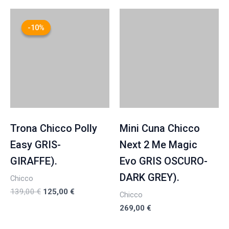
El
El
precio
precio
-10%
-10%
original
actual
era:
es:
139,00 €.
125,00 €.
Trona Chicco Polly
Mini Cuna Chicco
Easy GRIS-
Next 2 Me Magic
GIRAFFE).
Evo GRIS OSCURO-
DARK GREY).
Chicco
139,00
€
125,00
€
Chicco
269,00
€