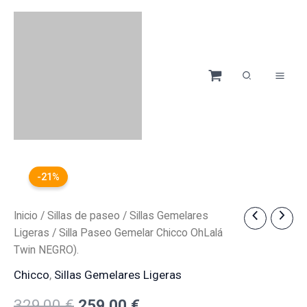
Ir
al
contenido
-21%
Silla
Inicio
/
Sillas de paseo
/
Sillas Gemelares
El
El
Paseo
Ligeras
/ Silla Paseo Gemelar Chicco OhLalá
precio
precio
Gemelar
Twin NEGRO).
Chicco
original
actual
OhLalá
Chicco
,
Sillas Gemelares Ligeras
Twin
era:
es:
NEGRO).
329,00
€
259,00
€