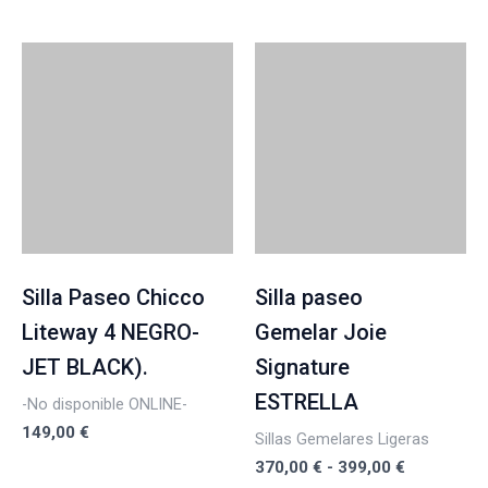
Rango
de
precios:
desde
370,00 €
hasta
399,00 €
Silla Paseo Chicco
Silla paseo
Liteway 4 NEGRO-
Gemelar Joie
JET BLACK).
Signature
ESTRELLA
-No disponible ONLINE-
149,00
€
Sillas Gemelares Ligeras
370,00
€
-
399,00
€