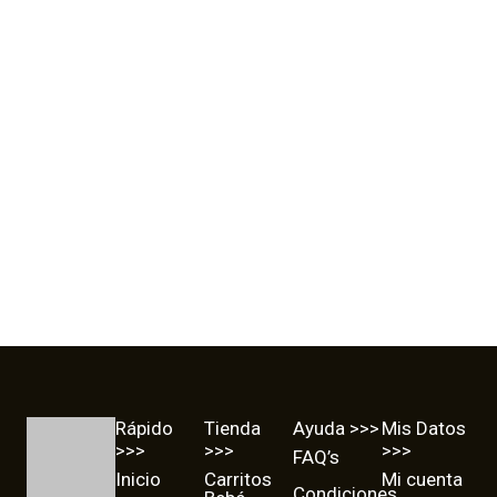
Esterilizador
Eléctrico Chicco
3 in 1 BLANCO).
49,90
€
Rápido
Tienda
Ayuda >>>
Mis Datos
>>>
>>>
>>>
FAQ’s
Inicio
Carritos
Mi cuenta
Condiciones