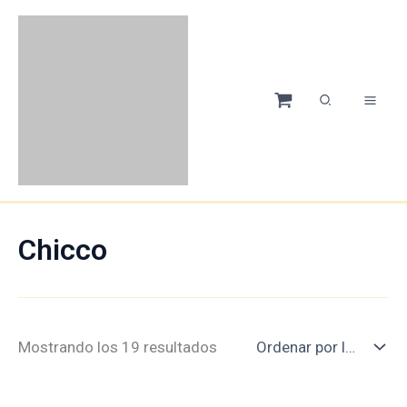
Ir
Ordenado
al
por
contenido
los
últimos
Chicco
Mostrando los 19 resultados