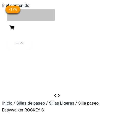
Ir al contenido
-27%
-27%
-13%
-13%
-17%
-17%
Inicio
/
Sillas de paseo
/
Sillas Ligeras
/ Silla paseo
Easywalker ROCKEY S