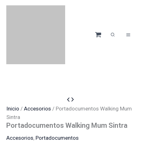
Ir
Menú
Menú
Menú
Menú
-50%
al
contenido
Portadocumentos
El
El
Walking
precio
precio
Inicio
/
Accesorios
/ Portadocumentos Walking Mum
Mum
original
actual
Sintra
Sintra
Portadocumentos Walking Mum Sintra
cantidad
era:
es:
12,90 €.
6,45 €.
Accesorios
,
Portadocumentos