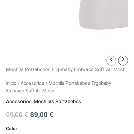
Mochila
El
El
Portabebes
Mochila Portabebes Ergobaby Embrace Soft Air Mesh
precio
precio
Ergobaby
Embrace
original
actual
Soft
Inicio
/
Accesorios
/ Mochila Portabebes Ergobaby
Air
Embrace Soft Air Mesh
era:
es:
Mesh
cantidad
Accesorios
,
Mochilas Portabebés
99,00 €.
89,00 €.
99,00
€
89,00
€
Color