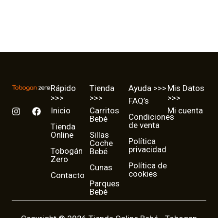
Rápido
Tienda
Ayuda >>>
Mis Datos
>>>
>>>
>>>
FAQ’s
I
F
Inicio
Carritos
Mi cuenta
Condiciones
n
a
Bebé
de venta
Tienda
s
c
Online
Sillas
t
e
Política
Coche
a
b
privacidad
Tobogán
Bebé
g
o
Zero
r
o
Política de
Cunas
a
k
cookies
Contacto
m
Parques
Bebé