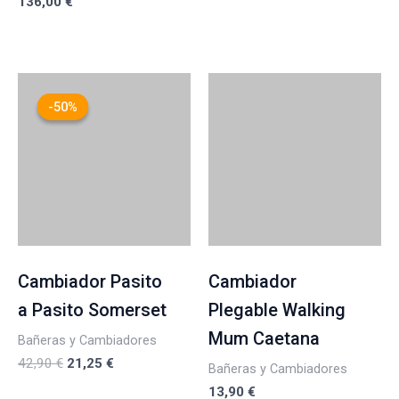
136,00
€
El
El
precio
precio
-50%
-50%
original
actual
era:
es:
42,90 €.
21,25 €.
Cambiador Pasito
Cambiador
a Pasito Somerset
Plegable Walking
Mum Caetana
Bañeras y Cambiadores
42,90
€
21,25
€
Bañeras y Cambiadores
13,90
€