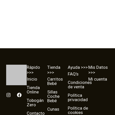
Rápido
Tienda
Ayuda >>>
Mis Datos
>>>
>>>
>>>
FAQ’s
Inicio
Carritos
Mi cuenta
Condiciones
Bebé
de venta
Tienda
Online
Sillas
I
F
Política
Coche
n
a
privacidad
Tobogán
Bebé
s
c
Zero
t
e
Política de
Cunas
cookies
a
b
Contacto