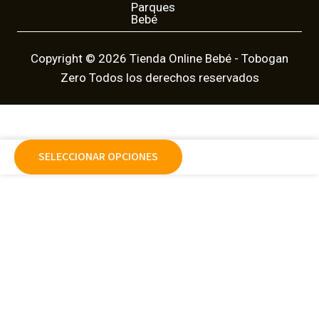
g
o
Parques
r
o
Bebé
a
k
m
Copyright © 2026 Tienda Online Bebé - Tobogan
Zero Todos los derechos reservados
SELECCIONAR OPCIONES