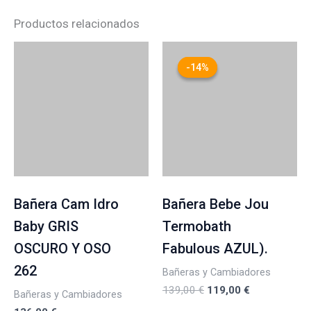
Productos relacionados
El
El
precio
precio
-14%
-14%
original
actual
era:
es:
139,00 €.
119,00 €.
Bañera Cam Idro
Bañera Bebe Jou
Baby GRIS
Termobath
OSCURO Y OSO
Fabulous AZUL).
262
Bañeras y Cambiadores
139,00
€
119,00
€
Bañeras y Cambiadores