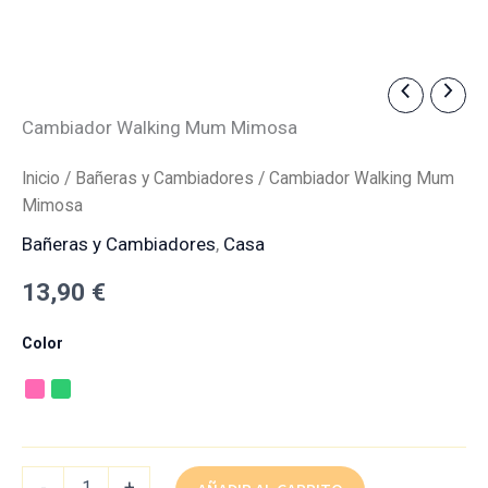
Cambiador
Walking
Cambiador Walking Mum Mimosa
Mum
Mimosa
cantidad
Inicio
/
Bañeras y Cambiadores
/ Cambiador Walking Mum
Mimosa
Bañeras y Cambiadores
,
Casa
13,90
€
Color
-
+