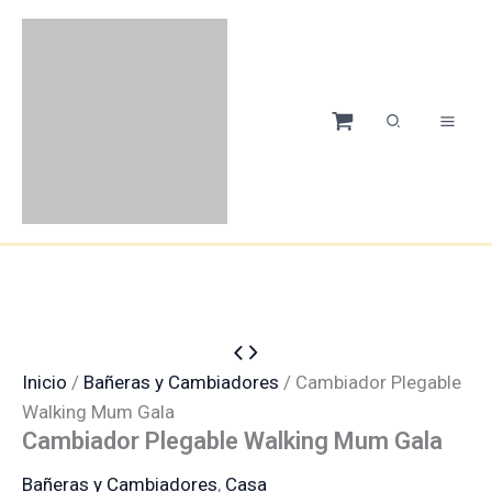
Ir
Menú
Menú
Menú
Menú
El
El
-10%
-10%
al
precio
precio
contenido
original
actual
era:
es:
199,00 €.
179,00 €
Cambiador
Plegable
Inicio
/
Bañeras y Cambiadores
/ Cambiador Plegable
Walking
Walking Mum Gala
Mum
Cambiador Plegable Walking Mum Gala
Gala
cantidad
Bañeras y Cambiadores
,
Casa