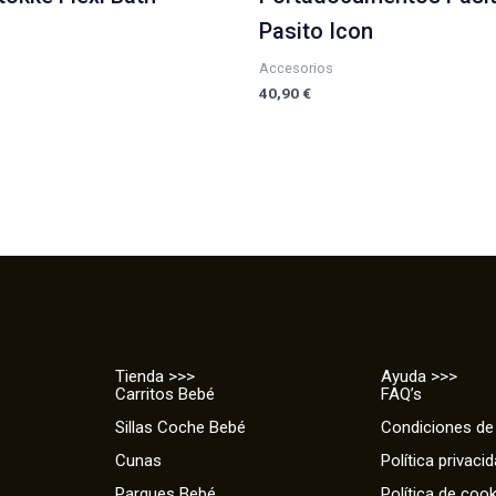
Pasito Icon
Accesorios
40,90
€
Tienda >>>
Ayuda >>>
Carritos Bebé
FAQ’s
Sillas Coche Bebé
Condiciones de
Cunas
Política privaci
Parques Bebé
Política de coo