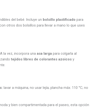
ndibles del bebé. Incluye un
bolsillo plastificado
para
on otros dos bolsillos para llevar a mano lo que uses
 A la vez, incorpora una
asa larga
para colgarla al
ilizando
tejidos libres de colorantes azoicos
y
nte.
s:
lavar a máquina; no usar lejía; plancha máx. 110 °C; no
ómoda y bien compartimentada para el paseo, esta opción