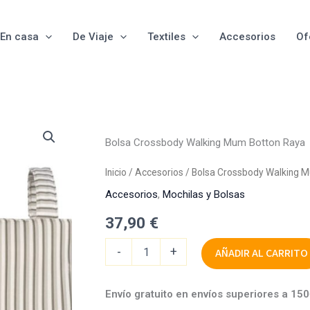
En casa
De Viaje
Textiles
Accesorios
Of
Bolsa
Crossbody
Bolsa Crossbody Walking Mum Botton Raya
Walking
Mum
Inicio
/
Accesorios
/ Bolsa Crossbody Walking 
Botton
Raya
Accesorios
,
Mochilas y Bolsas
cantidad
37,90
€
-
+
AÑADIR AL CARRITO
Envío gratuito en envíos superiores a 15