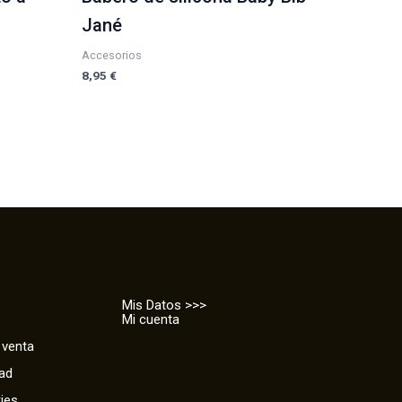
Jané
Accesorios
8,95
€
Mis Datos >>>
Mi cuenta
 venta
dad
kies