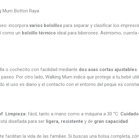
ing Mum Botton Raya
seo: incorpora
varios bolsillos
para separar y clasificar los impresci
así como un
bolsillo térmico
ideal para biberones. Asimismo, cuenta c
lla o cochecito con facilidad mediante
dos asas cortas ajustables
.
 de paseo. Por otro lado, Walking Mum indica que protege a tu bebé ut
 el uso es diario y el contacto con el entorno del peque es consta
of
.
Limpieza:
fácil, tanto a mano como a máquina a 30 °C.
Cuidado
está diseñada para ser
ligera, resistente
y de
gran capacidad
.
facilitan la vida de las familias. Si buscas una bolsa completa, c