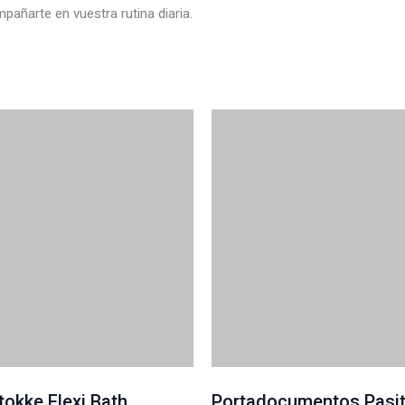
añarte en vuestra rutina diaria.
tokke Flexi Bath
Portadocumentos Pasit