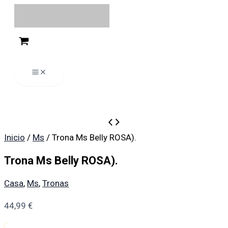
Ir
Menú
Menú
Menú
Menú
al
contenido
Trona
Ms
Inicio
/
Ms
/ Trona Ms Belly ROSA).
Belly
ROSA).
Trona Ms Belly ROSA).
cantidad
Casa
,
Ms
,
Tronas
44,99
€
-