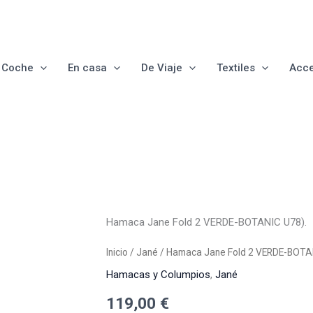
e Coche
En casa
De Viaje
Textiles
Acce
Hamaca
Jane
Hamaca Jane Fold 2 VERDE-BOTANIC U78).
Fold
2
Inicio
/
Jané
/ Hamaca Jane Fold 2 VERDE-BOTA
VERDE-
BOTANIC
Hamacas y Columpios
,
Jané
U78).
cantidad
119,00
€