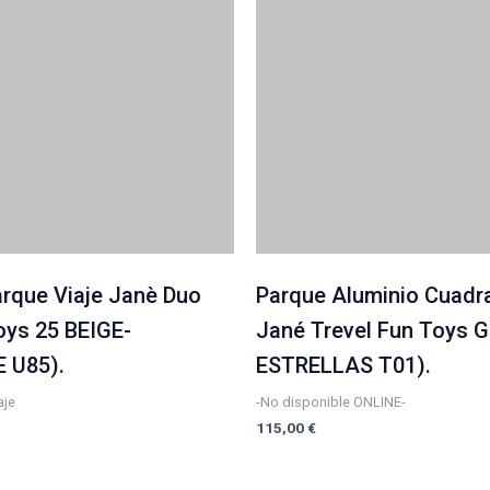
rque Viaje Janè Duo
Parque Aluminio Cuadr
oys 25 BEIGE-
Jané Trevel Fun Toys G
 U85).
ESTRELLAS T01).
aje
-No disponible ONLINE-
115,00
€