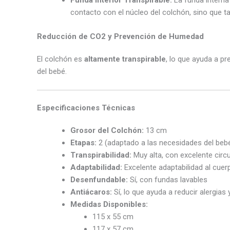
Funda Interior Transpirable:
La funda interna
contacto con el núcleo del colchón, sino que ta
Reducción de CO2 y Prevención de Humedad
El colchón es
altamente transpirable
, lo que ayuda a p
del bebé.
Especificaciones Técnicas
Grosor del Colchón:
13 cm
Etapas:
2 (adaptado a las necesidades del beb
Transpirabilidad:
Muy alta, con excelente circu
Adaptabilidad:
Excelente adaptabilidad al cuer
Desenfundable:
Sí, con fundas lavables
Antiácaros:
Sí, lo que ayuda a reducir alergias
Medidas Disponibles:
115 x 55 cm
117 x 57 cm