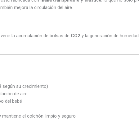
 está fabricada con
malla transpirable y elástica
, lo que no solo p
mbién mejora la circulación del aire.
revenir la acumulación de bolsas de
CO2
y la generación de humedad
é según su crecimiento)
lación de aire
po del bebé
 y mantiene el colchón limpio y seguro