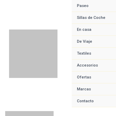
Ir
Menú
Menú
Menú
Menú
Paseo
al
contenido
Sillas de Coche
En casa
De Viaje
Textiles
Accesorios
Ofertas
Marcas
Contacto