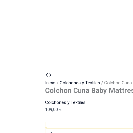
Colchon
Cuna
Inicio
/
Colchones y Textiles
/ Colchon Cuna 
Baby
Colchon Cuna Baby Mattre
Mattress
Dory
Colchones y Textiles
120x60
109,00
€
BLANCO.
cantidad
-