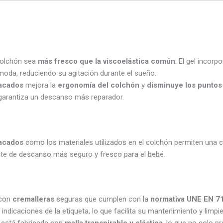
colchón sea
más fresco que la viscoelástica común
. El gel incor
moda, reduciendo su agitación durante el sueño.
acados
mejora la
ergonomía del colchón
y
disminuye los puntos
 garantiza un descanso más reparador.
acados
como los materiales utilizados en el colchón permiten una c
te de descanso más seguro y fresco para el bebé.
 con
cremalleras
seguras que cumplen con la
normativa UNE EN 71
indicaciones de la etiqueta, lo que facilita su mantenimiento y limpi