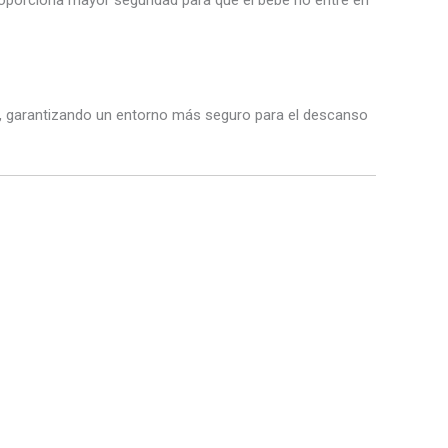
roporciona mayor seguridad para que el bebé no entre en
, garantizando un entorno más seguro para el descanso