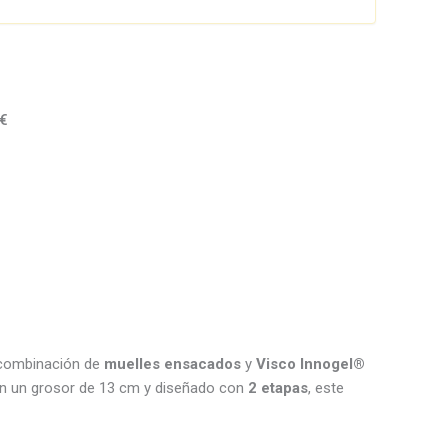
0€
 combinación de
muelles ensacados
y
Visco Innogel®
Con un grosor de 13 cm y diseñado con
2 etapas
, este