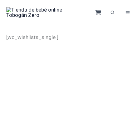
Ir
al
contenido
[wc_wishlists_single ]