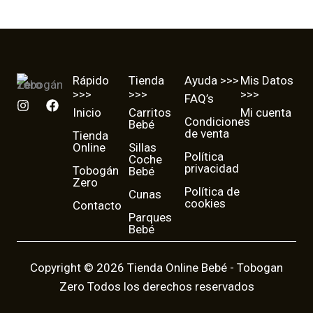
Rápido
Tienda
Ayuda >>>
Mis Datos
>>>
>>>
>>>
FAQ’s
I
F
Inicio
Carritos
Mi cuenta
n
a
Condiciones
Bebé
s
c
de venta
Tienda
t
e
Online
Sillas
a
b
Política
Coche
g
o
privacidad
Tobogán
Bebé
r
o
Zero
a
k
Política de
Cunas
cookies
m
Contacto
Parques
Bebé
Copyright © 2026 Tienda Online Bebé - Tobogan
Zero Todos los derechos reservados