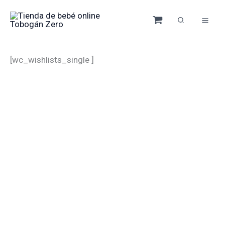
Ir
al
contenido
[wc_wishlists_single ]