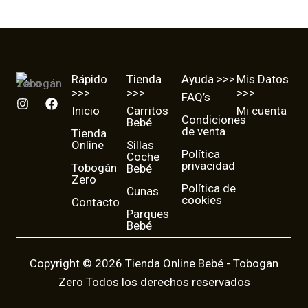
Rápido
Tienda
Ayuda >>>
Mis Datos
>>>
>>>
>>>
FAQ’s
I
F
Inicio
Carritos
Mi cuenta
n
a
Condiciones
Bebé
s
c
de venta
Tienda
t
e
Online
Sillas
a
b
Política
Coche
g
o
privacidad
Tobogán
Bebé
r
o
Zero
a
k
Política de
Cunas
cookies
m
Contacto
Parques
Bebé
Copyright © 2026 Tienda Online Bebé - Tobogan
Zero Todos los derechos reservados