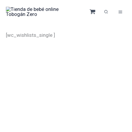
Ir
al
contenido
[wc_wishlists_single ]