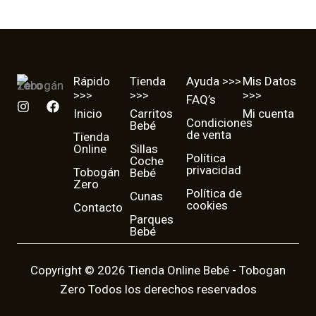
Rápido
Tienda
Ayuda >>>
Mis Datos
>>>
>>>
>>>
FAQ’s
I
F
Inicio
Carritos
Mi cuenta
n
a
Condiciones
Bebé
s
c
de venta
Tienda
t
e
Online
Sillas
a
b
Política
Coche
g
o
privacidad
Tobogán
Bebé
r
o
Zero
a
k
Política de
Cunas
cookies
m
Contacto
Parques
Bebé
Copyright © 2026 Tienda Online Bebé - Tobogan
Zero Todos los derechos reservados