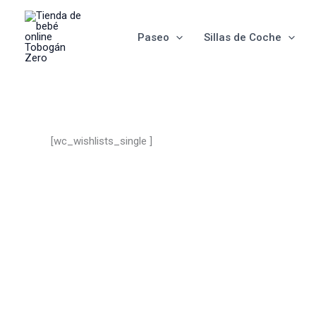
Ir
al
Paseo
Sillas de Coche
contenido
[wc_wishlists_single ]