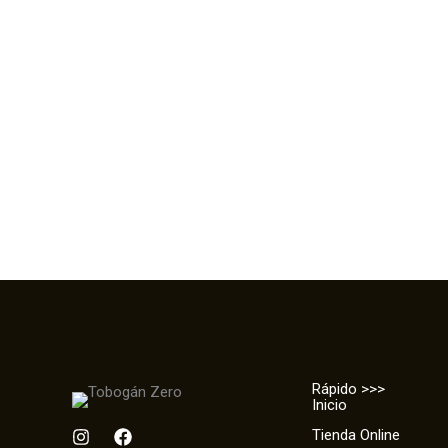
Rápido >>>
Inicio
I
F
Tienda Online