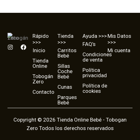
Rápido
Tienda
Ayuda >>>
Mis Datos
>>>
>>>
>>>
FAQ’s
I
F
Inicio
Carritos
Mi cuenta
n
a
Condiciones
Bebé
s
c
de venta
Tienda
t
e
Online
Sillas
a
b
Política
Coche
g
o
privacidad
Tobogán
Bebé
r
o
Zero
a
k
Política de
Cunas
cookies
m
Contacto
Parques
Bebé
Copyright © 2026 Tienda Online Bebé - Tobogan
Zero Todos los derechos reservados