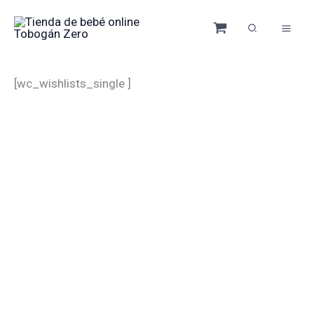
Ir
al
contenido
[wc_wishlists_single ]