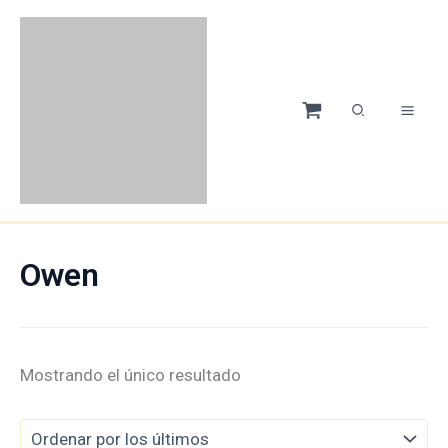
Ir
Menú
Menú
Menú
Menú
al
contenido
Owen
Mostrando el único resultado