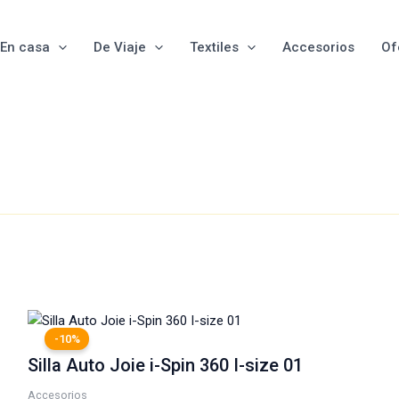
En casa
De Viaje
Textiles
Accesorios
Of
El
El
precio
precio
-10%
original
actual
Silla Auto Joie i-Spin 360 I-size 01
era:
es:
339,00 €.
305,00 €.
Accesorios