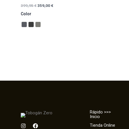
399,95
€
359,00
€
Color
Rápido >>>
Inicio
I
F
Tienda Online