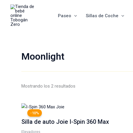
Ordenado
Ir
por
al
los
últimos
Paseo
Sillas de Coche
contenido
Moonlight
Mostrando los 2 resultados
El
El
precio
precio
-10%
original
actual
Silla de auto Joie I-Spin 360 Max
era:
es:
399,95 €.
359,00 €.
Elevadores