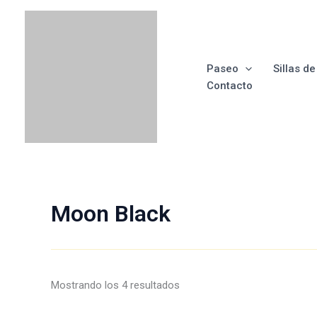
Ir
Ordenado
al
por
contenido
los
últimos
Paseo
Sillas d
Contacto
Moon Black
Mostrando los 4 resultados