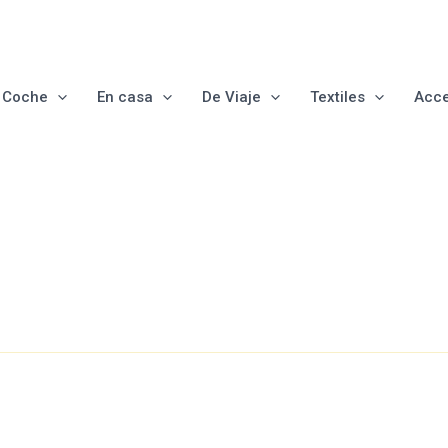
e Coche
En casa
De Viaje
Textiles
Acce