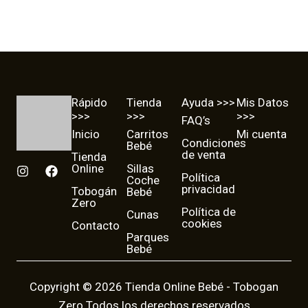
395,00
€
1.040,00
€
Color
Color
Rápido
Tienda
Ayuda >>>
Mis Datos
>>>
>>>
>>>
FAQ’s
Inicio
Carritos
Mi cuenta
Condiciones
Bebé
de venta
Tienda
Online
Sillas
I
F
Política
Coche
n
a
privacidad
Tobogán
Bebé
s
c
Zero
t
e
Política de
Cunas
a
b
cookies
Contacto
g
o
Parques
r
o
Bebé
a
k
m
Copyright © 2026 Tienda Online Bebé - Tobogan
Zero Todos los derechos reservados