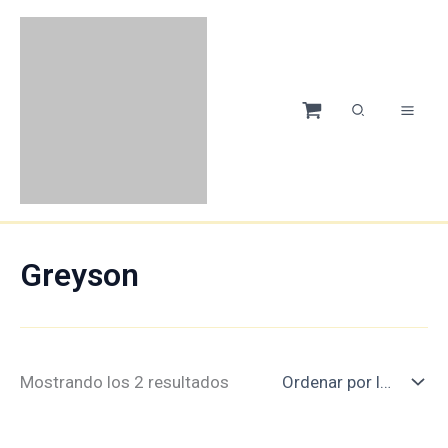
Ir
Ordenado
al
por
contenido
los
últimos
Greyson
Mostrando los 2 resultados