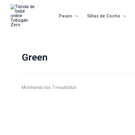
Ordenado
Ir
por
al
los
últimos
Paseo
Sillas de Coche
contenido
Green
Mostrando los 7 resultados