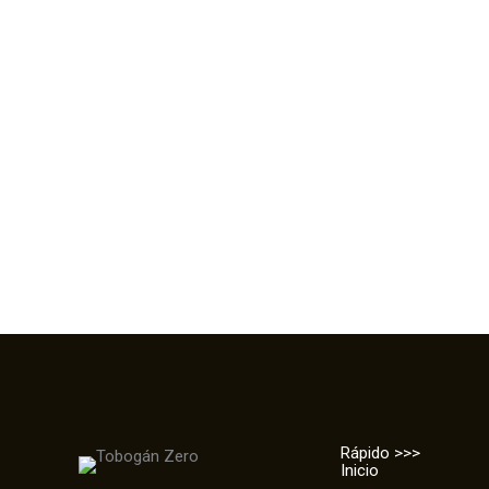
Cambiador Pasito a Pasito Icon
34,90
€
Color
Rápido >>>
Inicio