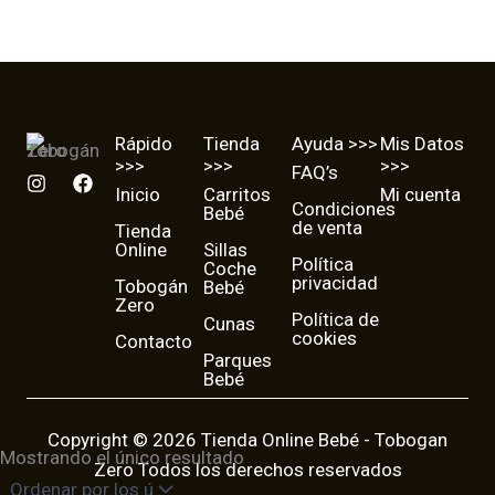
30,90
€
Color
Rápido
Tienda
Ayuda >>>
Mis Datos
>>>
>>>
>>>
FAQ’s
I
F
Inicio
Carritos
Mi cuenta
n
a
Condiciones
Bebé
s
c
de venta
Tienda
t
e
Online
Sillas
a
b
Política
Coche
g
o
privacidad
Tobogán
Bebé
r
o
Zero
a
k
Política de
Cunas
cookies
m
Contacto
Parques
Bebé
Copyright © 2026 Tienda Online Bebé - Tobogan
Mostrando el único resultado
Zero Todos los derechos reservados