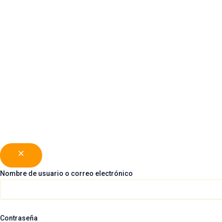
Silla paseo Inglesina MAIOR con Pl
319,00
€
279,00
€
Color
Vaciar
Nombre de usuario o correo electrónico
Contraseña