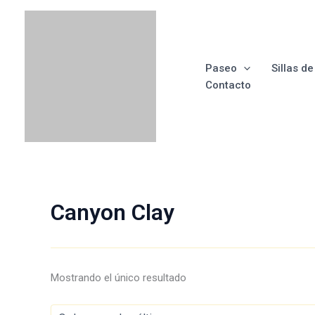
Ir
Menú
Menú
Menú
Menú
al
contenido
Paseo
Sillas d
Contacto
Canyon Clay
Mostrando el único resultado