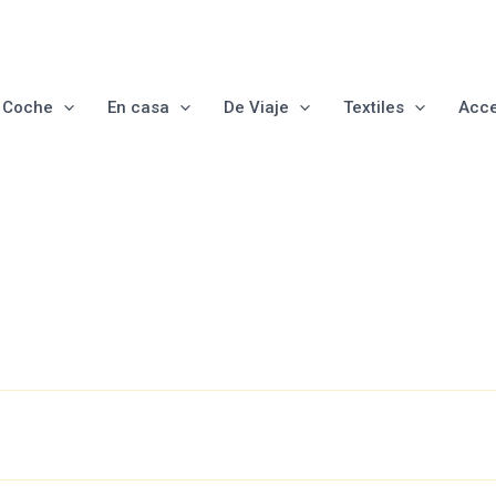
e Coche
En casa
De Viaje
Textiles
Acce