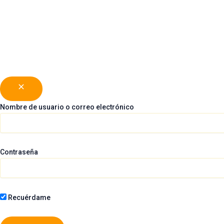
Silla paseo Cybex BEEZY BLK B
269,25
€
-
269,96
€
Color
Nombre de usuario o correo electrónico
Contraseña
Recuérdame