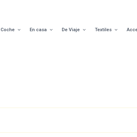
e Coche
En casa
De Viaje
Textiles
Acce