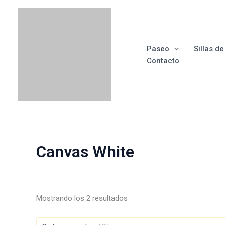
Ir
Menú
Menú
Menú
Menú
Ordenado
al
por
contenido
los
últimos
Paseo
Sillas d
Contacto
Canvas White
Mostrando los 2 resultados