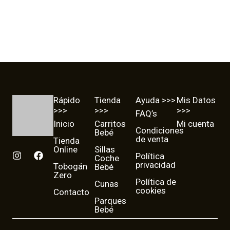
Rápido
Tienda
Ayuda >>>
Mis Datos
>>>
>>>
>>>
FAQ’s
Inicio
Carritos
Mi cuenta
Condiciones
Bebé
de venta
Tienda
Online
Sillas
I
F
Política
Coche
n
a
privacidad
Tobogán
Bebé
s
c
Zero
t
e
Política de
Cunas
cookies
a
b
Contacto
g
o
Parques
r
o
Bebé
a
k
m