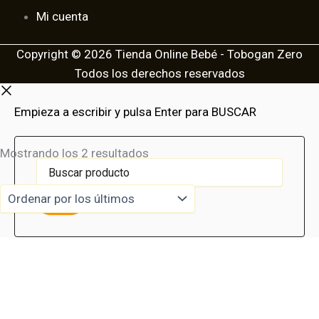
Mi cuenta
Copyright © 2026 Tienda Online Bebé - Tobogan Zero
Todos los derechos reservados
Empieza a escribir y pulsa Enter para BUSCAR
Buscar
Ordenado
Mostrando los 2 resultados
producto
por
los
últimos