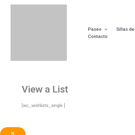
Ir
Menú
Menú
Menú
Menú
al
contenido
Paseo
Sillas d
Contacto
View a List
[wc_wishlists_single ]