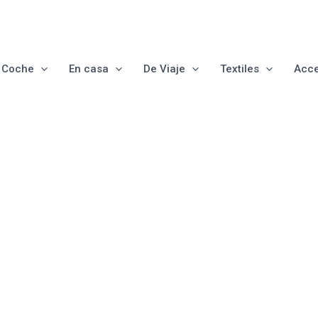
e Coche
En casa
De Viaje
Textiles
Acce